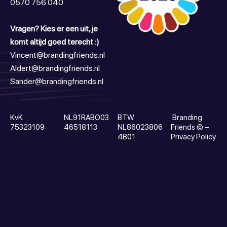
0570 756 040
Vragen? Kies er een uit, je
komt altijd goed terecht :)
Vincent@brandingfriends.nl
Aldert@brandingfriends.nl
Sander@brandingfriends.nl
KvK
NL91RABO03
BTW
Branding
75323109
46518113
NL86023806
Friends
© –
4B01
Privacy Policy