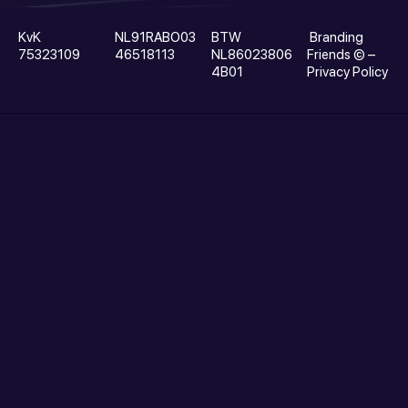
KvK
NL91RABO03
BTW
Branding
75323109
46518113
NL86023806
Friends
© –
4B01
Privacy Policy